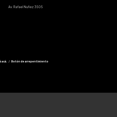
Av. Rafael Nuñez 3505
á acá.
/
Botón de arrepentimiento