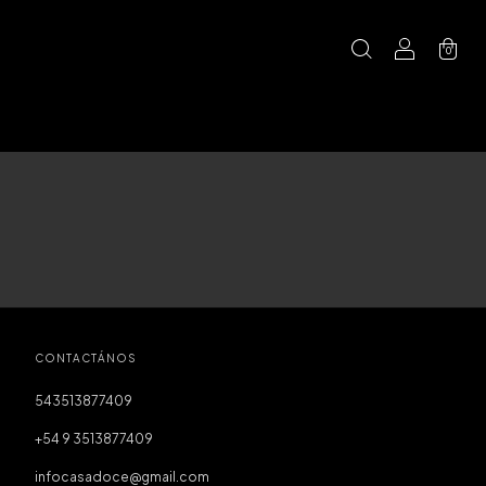
0
CONTACTÁNOS
543513877409
+54 9 3513877409
infocasadoce@gmail.com