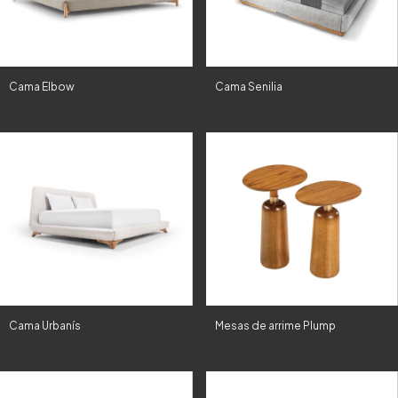
Cama Elbow
Cama Senilia
Cama Urbanís
Mesas de arrime Plump